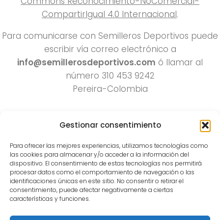
Commons Reconocimiento-NoComercial-
CompartirIgual 4.0 Internacional
.
Para comunicarse con Semilleros Deportivos puede
escribir vía correo electrónico a
info@semillerosdeportivos.com
ó llamar al
número 310 453 9242
Pereira-Colombia
Gestionar consentimiento
Para ofrecer las mejores experiencias, utilizamos tecnologías como
las cookies para almacenar y/o acceder a la información del
dispositivo. El consentimiento de estas tecnologías nos permitirá
procesar datos como el comportamiento de navegación o las
Todos los derechos reservados 2022.
identificaciones únicas en este sitio. No consentir o retirar el
consentimiento, puede afectar negativamente a ciertas
Funciona con
- Diseñado con el
Tema Hueman
características y funciones.