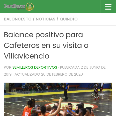
Saltar al contenido
BALONCESTO
/
NOTICIAS
/
QUINDÍO
Balance positivo para
Cafeteros en su visita a
Villavicencio
POR
SEMILLEROS DEPORTIVOS
· PUBLICADA
2 DE JUNIO DE
2019
· ACTUALIZADO
26 DE FEBRERO DE 2020