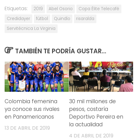
Etiquetas:
2019
Abel Osorio
Copa Élite Telecafé
Credidayer
fútbol
Quindío
risaralda
Servitécnica La Virginia
TAMBIÉN TE PODRÍA GUSTAR...
Colombia femenina
30 mil millones de
ya conoce sus rivales
pesos, costaría
en Panamericanos
Deportivo Pereira en
la actualidad
13 DE ABRIL DE 2019
4 DE ABRIL DE 2019