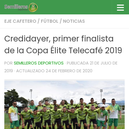
Saltar al contenido
EJE CAFETERO
/
FÚTBOL
/
NOTICIAS
Credidayer, primer finalista
de la Copa Élite Telecafé 2019
POR
SEMILLEROS DEPORTIVOS
· PUBLICADA
21 DE JULIO DE
2019
· ACTUALIZADO
24 DE FEBRERO DE 2020