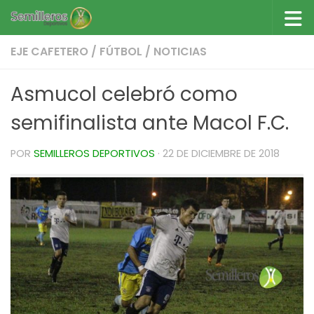
Saltar al contenido
EJE CAFETERO
/
FÚTBOL
/
NOTICIAS
Asmucol celebró como
semifinalista ante Macol F.C.
POR
SEMILLEROS DEPORTIVOS
·
22 DE DICIEMBRE DE 2018