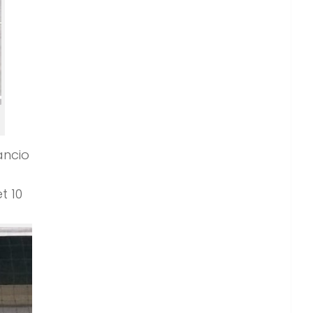
ancio
t 10