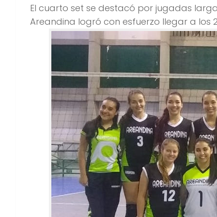
El cuarto set se destacó por jugadas larga
Areandina logró con esfuerzo llegar a los 