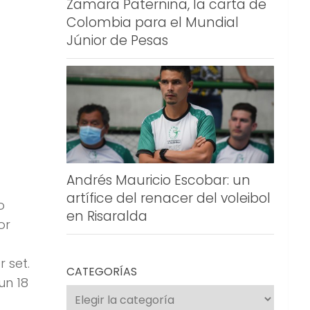
Zamara Paternina, la carta de
Colombia para el Mundial
Júnior de Pesas
Andrés Mauricio Escobar: un
artífice del renacer del voleibol
o
en Risaralda
or
 set.
CATEGORÍAS
un 18
Categorías