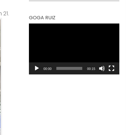
 21.
GOGA RUIZ
Reproductor
de
vídeo
00:00
00:15