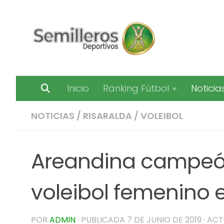
Saltar al contenido
Inicio
Ranking Fútbol
Noticia
NOTICIAS
/
RISARALDA
/
VOLEIBOL
Areandina campeón
voleibol femenino 
POR
ADMIN
· PUBLICADA
7 DE JUNIO DE 2019
· AC