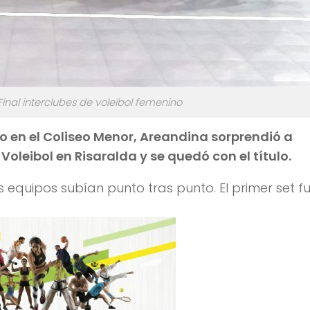
Final interclubes de voleibol femenino
tro en el Coliseo Menor, Areandina sorprendió a
e Voleibol en Risaralda y se quedó con el título.
os equipos subían punto tras punto. El primer set f