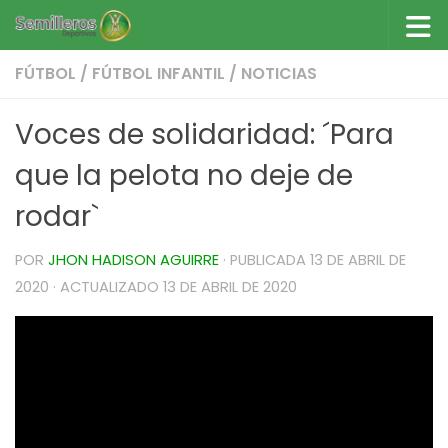
Saltar al contenido
FÚTBOL
/
FÚTBOL INFANTIL
/
NOTICIAS
Voces de solidaridad: ´Para
que la pelota no deje de
rodar`
POR
JHON HADISON AGUIRRE
· PUBLICADA
13 DE ABRIL DE
2020
· ACTUALIZADO
13 DE ABRIL DE 2020