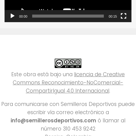
00:00
00:15
Este obra está bajo una
licencia de Creative
Commons Reconocimiento-NoComercial-
CompartirIgual 4.0 Internacional
.
Para comunicarse con Semilleros Deportivos puede
escribir vía correo electrónico a
info@semillerosdeportivos.com
ó llamar al
número 310 453 9242