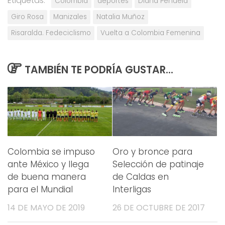
Etiquetas:
Colombia
deportes
Diana Peñuela
Giro Rosa
Manizales
Natalia Muñoz
Risaralda. Fedeciclismo
Vuelta a Colombia Femenina
TAMBIÉN TE PODRÍA GUSTAR...
Colombia se impuso
Oro y bronce para
ante México y llega
Selección de patinaje
de buena manera
de Caldas en
para el Mundial
Interligas
14 DE MAYO DE 2019
26 DE OCTUBRE DE 2017