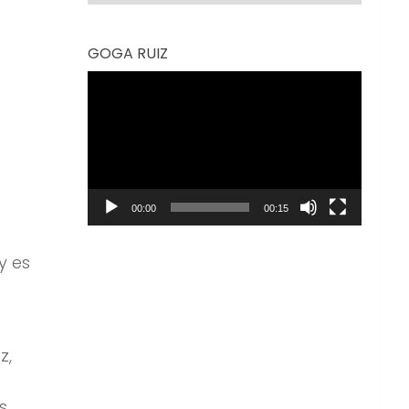
GOGA RUIZ
Reproductor
de
vídeo
00:00
00:15
y es
z,
s