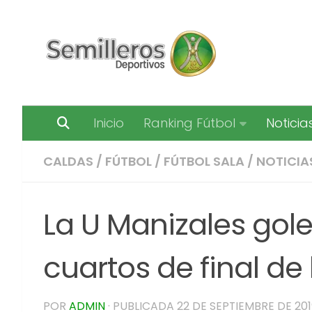
Saltar al contenido
Inicio
Ranking Fútbol
Noticia
CALDAS
/
FÚTBOL
/
FÚTBOL SALA
/
NOTICIA
La U Manizales golea
cuartos de final de 
POR
ADMIN
· PUBLICADA
22 DE SEPTIEMBRE DE 201