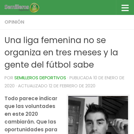
Saltar al contenido
OPINIÓN
Una liga femenina no se
organiza en tres meses y la
gente del fútbol sabe
POR
SEMILLEROS DEPORTIVOS
· PUBLICADA
10 DE ENERO DE
2020
· ACTUALIZADO
12 DE FEBRERO DE 2020
Todo parece indicar
que las voluntades
en este 2020
cambiarán. Que las
oportunidades para