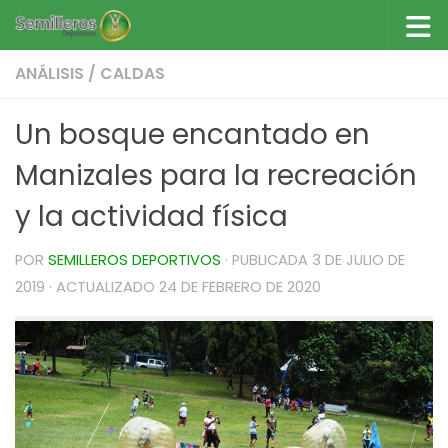
Saltar al contenido
ANÁLISIS
/
CALDAS
Un bosque encantado en
Manizales para la recreación
y la actividad física
POR
SEMILLEROS DEPORTIVOS
· PUBLICADA
3 DE JULIO DE
2019
· ACTUALIZADO
24 DE FEBRERO DE 2020