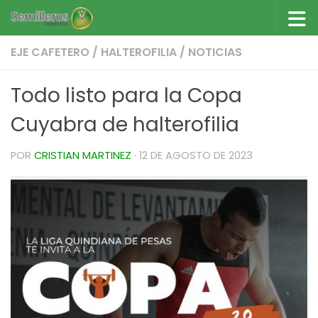
Saltar al contenido
EJE CAFETERO
/
HALTEROFILIA
/
NOTICIAS
Todo listo para la Copa
Cuyabra de halterofilia
POR
CRISTIAN MARTINEZ
·
12 DE AGOSTO DE 2023