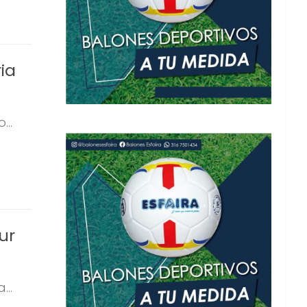
ia
..
ur
..