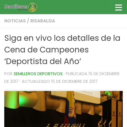
Saltar al contenido
NOTICIAS
/
RISARALDA
Siga en vivo los detalles de la
Cena de Campeones
‘Deportista del Año’
POR
SEMILLEROS DEPORTIVOS
· PUBLICADA
15 DE DICIEMBRE
DE 2017
· ACTUALIZADO
15 DE DICIEMBRE DE 2017