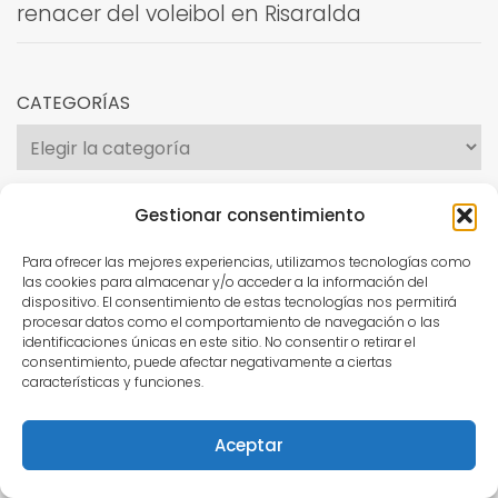
renacer del voleibol en Risaralda
CATEGORÍAS
Categorías
Gestionar consentimiento
GOGA RUIZ
Reproductor
Para ofrecer las mejores experiencias, utilizamos tecnologías como
las cookies para almacenar y/o acceder a la información del
de
dispositivo. El consentimiento de estas tecnologías nos permitirá
vídeo
procesar datos como el comportamiento de navegación o las
identificaciones únicas en este sitio. No consentir o retirar el
consentimiento, puede afectar negativamente a ciertas
características y funciones.
Aceptar
00:00
00:15