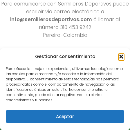
Para comunicarse con Semilleros Deportivos puede
escribir vía correo electrónico a
info@semillerosdeportivos.com
ó llamar al
número 310 453 9242
Pereira-Colombia
Gestionar consentimiento
Para ofrecer las mejores experiencias, utilizamos tecnologías como
las cookies para almacenar y/o acceder a la información del
dispositivo. El consentimiento de estas tecnologías nos permitirá
procesar datos como el comportamiento de navegación o las
Todos los derechos reservados 2022.
identificaciones únicas en este sitio. No consentir o retirar el
consentimiento, puede afectar negativamente a ciertas
Funciona con
- Diseñado con el
Tema Hueman
características y funciones.
Aceptar