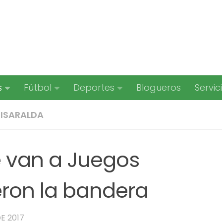
s
Fútbol
Deportes
Blogueros
Servic
RISARALDA
e van a Juegos
eron la bandera
E 2017