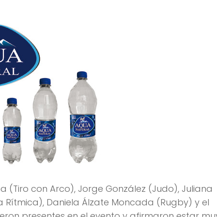
 (Tiro con Arco), Jorge González (Judo), Juliana
 Rítmica), Daniela Álzate Moncada (Rugby) y el
eron presentes en el evento y afirmaron estar mu