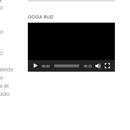
to
s
GOGA RUIZ
Reproductor
ro
de
vídeo
lo
00:00
00:15
estas
mo
s el
tado