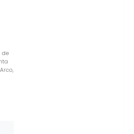
l de
nta
Arco,