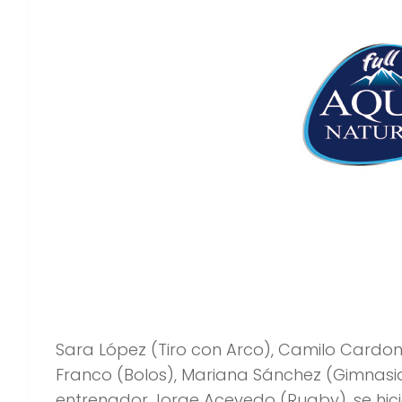
Sara López (Tiro con Arco), Camilo Cardona
Franco (Bolos), Mariana Sánchez (Gimnasia
entrenador Jorge Acevedo (Rugby), se hici