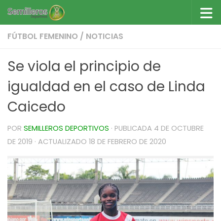
Saltar al contenido
FÚTBOL FEMENINO
/
NOTICIAS
Se viola el principio de
igualdad en el caso de Linda
Caicedo
POR
SEMILLEROS DEPORTIVOS
· PUBLICADA
4 DE OCTUBRE
DE 2019
· ACTUALIZADO
18 DE FEBRERO DE 2020