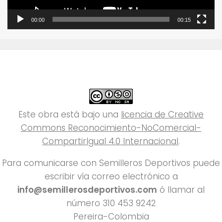
00:00
00:15
Este obra está bajo una
licencia de Creative
Commons Reconocimiento-NoComercial-
CompartirIgual 4.0 Internacional
.
Para comunicarse con Semilleros Deportivos puede
escribir vía correo electrónico a
info@semillerosdeportivos.com
ó llamar al
número 310 453 9242
Pereira-Colombia