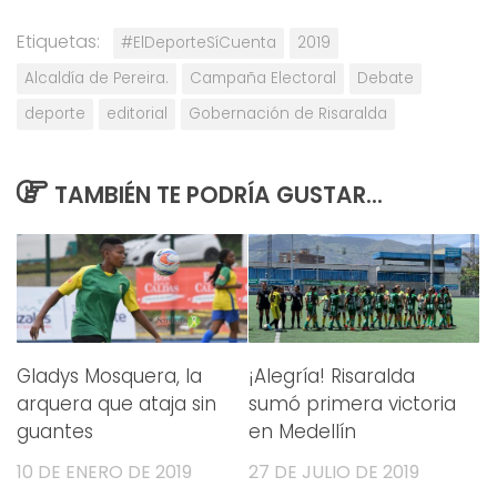
Etiquetas:
#ElDeporteSíCuenta
2019
Alcaldía de Pereira.
Campaña Electoral
Debate
deporte
editorial
Gobernación de Risaralda
TAMBIÉN TE PODRÍA GUSTAR...
Gladys Mosquera, la
¡Alegría! Risaralda
arquera que ataja sin
sumó primera victoria
guantes
en Medellín
10 DE ENERO DE 2019
27 DE JULIO DE 2019