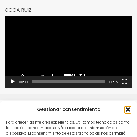
GOGA RUIZ
Reproductor
de
vídeo
00:00
00:15
Gestionar consentimiento
Para ofrecer las mejores experiencias, utilizamos tecnologías como
las cookies para almacenar y/o acceder a la información del
dispositivo. El consentimiento de estas tecnologías nos permitirá