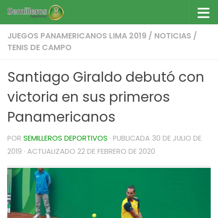
Saltar al contenido
JUEGOS PANAMERICANOS LIMA 2019
/
NOTICIAS
/
TENIS DE CAMPO
Santiago Giraldo debutó con
victoria en sus primeros
Panamericanos
POR
SEMILLEROS DEPORTIVOS
· PUBLICADA
30 DE JULIO DE
2019
· ACTUALIZADO
22 DE FEBRERO DE 2020