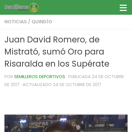
Saltar al contenido
NOTICIAS
/
QUINDÍO
Juan David Romero, de
Mistrató, sumó Oro para
Risaralda en los Supérate
POR
SEMILLEROS DEPORTIVOS
· PUBLICADA
24 DE OCTUBRE
DE 2017
· ACTUALIZADO
24 DE OCTUBRE DE 2017
Judo, el oro número 14 con Juan Romero de
Mistrató