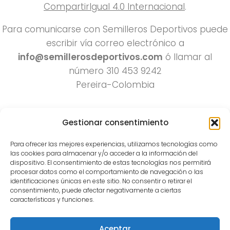
CompartirIgual 4.0 Internacional
.
Para comunicarse con Semilleros Deportivos puede
escribir vía correo electrónico a
info@semillerosdeportivos.com
ó llamar al
número 310 453 9242
Pereira-Colombia
Gestionar consentimiento
Para ofrecer las mejores experiencias, utilizamos tecnologías como
las cookies para almacenar y/o acceder a la información del
dispositivo. El consentimiento de estas tecnologías nos permitirá
procesar datos como el comportamiento de navegación o las
Todos los derechos reservados 2022.
identificaciones únicas en este sitio. No consentir o retirar el
consentimiento, puede afectar negativamente a ciertas
Funciona con
- Diseñado con el
Tema Hueman
características y funciones.
Aceptar