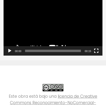
Reproductor
de
vídeo
00:00
00:15
Este obra está bajo una
licencia de Creative
Commons Reconocimiento-NoComercial-