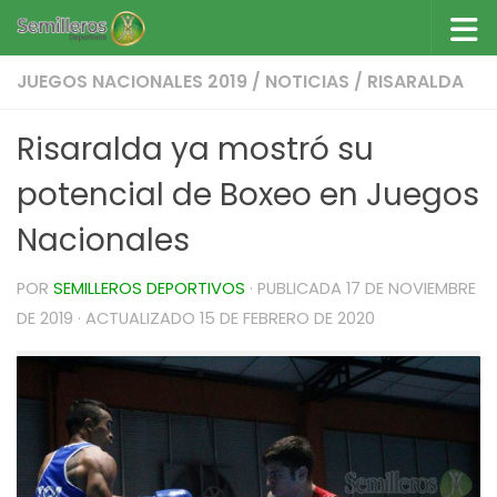
Saltar al contenido
JUEGOS NACIONALES 2019
/
NOTICIAS
/
RISARALDA
Risaralda ya mostró su
potencial de Boxeo en Juegos
Nacionales
POR
SEMILLEROS DEPORTIVOS
· PUBLICADA
17 DE NOVIEMBRE
DE 2019
· ACTUALIZADO
15 DE FEBRERO DE 2020