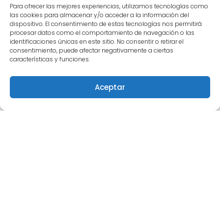
Para ofrecer las mejores experiencias, utilizamos tecnologías como
las cookies para almacenar y/o acceder a la información del
dispositivo. El consentimiento de estas tecnologías nos permitirá
procesar datos como el comportamiento de navegación o las
Este obra está bajo una
licencia de Creative
identificaciones únicas en este sitio. No consentir o retirar el
Commons Reconocimiento-NoComercial-
consentimiento, puede afectar negativamente a ciertas
características y funciones.
CompartirIgual 4.0 Internacional
.
Para comunicarse con Semilleros Deportivos puede
Aceptar
escribir vía correo electrónico a
info@semillerosdeportivos.com
ó llamar al
número 310 453 9242
Pereira-Colombia