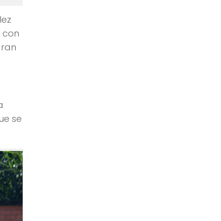
lez
e con
gran
a
ue se