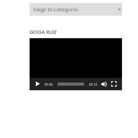
Categorías
GOGA RUIZ
Reproductor
de
vídeo
00:00
00:15