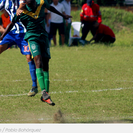
o / Pablo Bohórquez