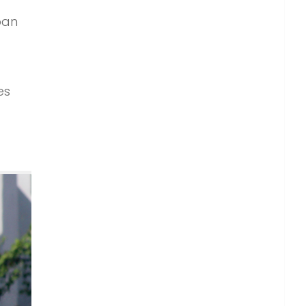
ban
es