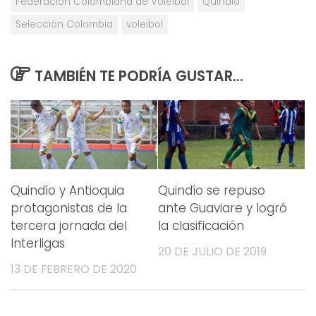
Federación Colombiana de Voleibol
Quindío
Selección Colombia
voleibol
TAMBIÉN TE PODRÍA GUSTAR...
Quindío y Antioquia
Quindío se repuso
protagonistas de la
ante Guaviare y logró
tercera jornada del
la clasificación
Interligas
20 DE JULIO DE 2019
13 DE FEBRERO DE 2020