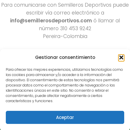
Para comunicarse con Semilleros Deportivos puede
escribir vía correo electrónico a
info@semillerosdeportivos.com
ó llamar al
número 310 453 9242
Pereira-Colombia
Gestionar consentimiento
Para ofrecer las mejores experiencias, utilizamos tecnologías como
las cookies para almacenar y/o acceder a la información del
dispositivo. El consentimiento de estas tecnologías nos permitirá
procesar datos como el comportamiento de navegación o las
Todos los derechos reservados 2022.
identificaciones únicas en este sitio. No consentir o retirar el
consentimiento, puede afectar negativamente a ciertas
Funciona con
- Diseñado con el
Tema Hueman
características y funciones.
Aceptar