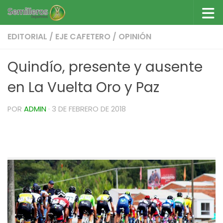
Saltar al contenido
EDITORIAL
/
EJE CAFETERO
/
OPINIÓN
Quindío, presente y ausente
en La Vuelta Oro y Paz
POR
ADMIN
·
3 DE FEBRERO DE 2018
Quindío, presente y ausente en La Vuelta Oro y
Paz