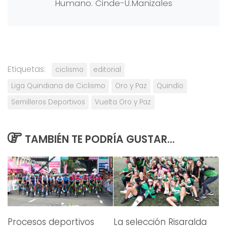
Humano. Cinde-U.Manizales
Etiquetas:
ciclismo
editorial
Liga Quindiana de Ciclismo
Oro y Paz
Quindío
Semilleros Deportivos
Vuelta Oro y Paz
TAMBIÉN TE PODRÍA GUSTAR...
Procesos deportivos
La selección Risaralda