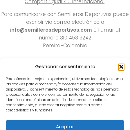
CompartirIgual 4.0 Internacional
.
Para comunicarse con Semilleros Deportivos puede
escribir vía correo electrónico a
info@semillerosdeportivos.com
ó llamar al
número 310 453 9242
Pereira-Colombia
Gestionar consentimiento
Para ofrecer las mejores experiencias, utilizamos tecnologías como
las cookies para almacenar y/o acceder a la información del
dispositivo. El consentimiento de estas tecnologías nos permitirá
procesar datos como el comportamiento de navegación o las
Todos los derechos reservados 2022.
identificaciones únicas en este sitio. No consentir o retirar el
consentimiento, puede afectar negativamente a ciertas
Funciona con
- Diseñado con el
Tema Hueman
características y funciones.
Aceptar