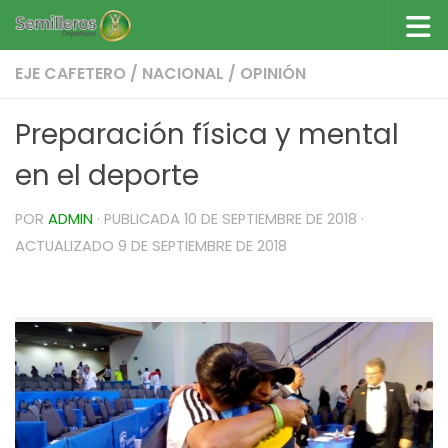
Saltar al contenido
EJE CAFETERO
/
NACIONAL
/
OPINIÓN
Preparación física y mental
en el deporte
POR
ADMIN
· PUBLICADA
10 DE SEPTIEMBRE DE 2018
·
ACTUALIZADO
9 DE SEPTIEMBRE DE 2018
Preparación física y mental en el deporte