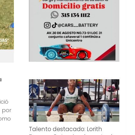
a
ició
ó por
 como
Talento destacado: Lorith