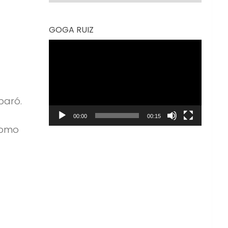
GOGA RUIZ
Reproductor
de
vídeo
paró.
00:00
00:15
como