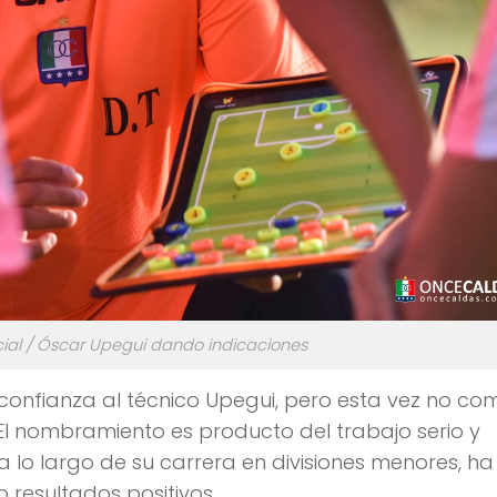
cial / Óscar Upegui dando indicaciones
a confianza al técnico Upegui, pero esta vez no co
 El nombramiento es producto del trabajo serio y
 lo largo de su carrera en divisiones menores, ha
o resultados positivos.