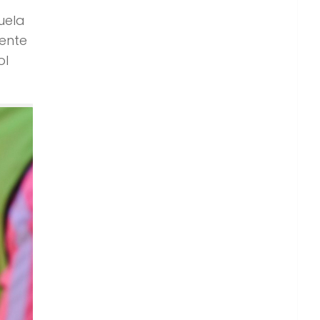
uela
tente
ol