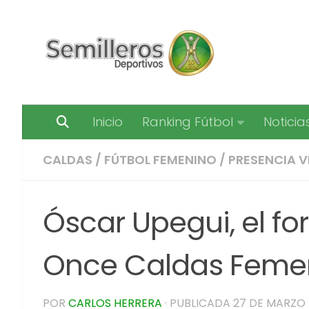
Saltar al contenido
Inicio
Ranking Fútbol
Noticia
CALDAS
/
FÚTBOL FEMENINO
/
PRESENCIA V
Óscar Upegui, el f
Once Caldas Feme
POR
CARLOS HERRERA
· PUBLICADA
27 DE MARZO 