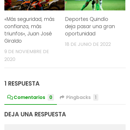
«Más seguridad, más
Deportes Quindío
confianza, más
deja pasar una gran
triunfos», Juan José
oportunidad
Giraldo
18 DE JUNIO DE 2022
9 DE NOVIEMBRE DE
2020
1 RESPUESTA
Comentarios
0
Pingbacks
1
DEJA UNA RESPUESTA