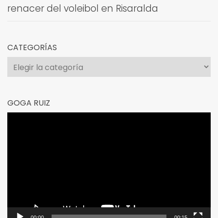
renacer del voleibol en Risaralda
CATEGORÍAS
Categorías
GOGA RUIZ
Reproductor
de
vídeo
00:00
00:15