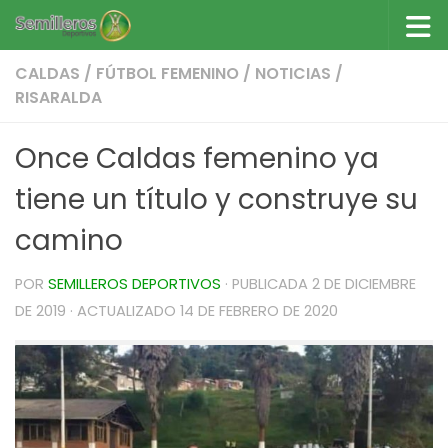
Saltar al contenido
CALDAS
/
FÚTBOL FEMENINO
/
NOTICIAS
/
RISARALDA
Once Caldas femenino ya
tiene un título y construye su
camino
POR
SEMILLEROS DEPORTIVOS
· PUBLICADA
2 DE DICIEMBRE
DE 2019
· ACTUALIZADO
14 DE FEBRERO DE 2020