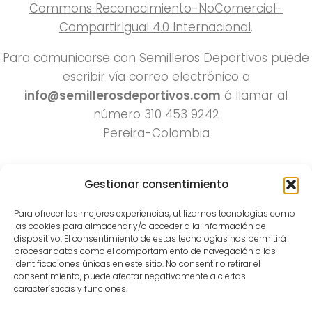
Commons Reconocimiento-NoComercial-
CompartirIgual 4.0 Internacional
.
Para comunicarse con Semilleros Deportivos puede
escribir vía correo electrónico a
info@semillerosdeportivos.com
ó llamar al
número 310 453 9242
Pereira-Colombia
Gestionar consentimiento
Para ofrecer las mejores experiencias, utilizamos tecnologías como
las cookies para almacenar y/o acceder a la información del
dispositivo. El consentimiento de estas tecnologías nos permitirá
procesar datos como el comportamiento de navegación o las
Todos los derechos reservados 2022.
identificaciones únicas en este sitio. No consentir o retirar el
consentimiento, puede afectar negativamente a ciertas
Funciona con
- Diseñado con el
Tema Hueman
características y funciones.