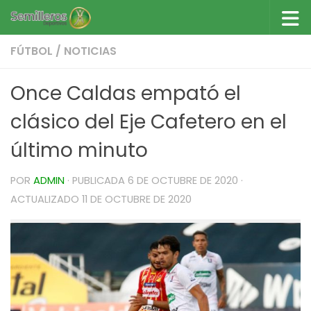
Saltar al contenido
FÚTBOL
/
NOTICIAS
Once Caldas empató el
clásico del Eje Cafetero en el
último minuto
POR
ADMIN
· PUBLICADA
6 DE OCTUBRE DE 2020
·
ACTUALIZADO
11 DE OCTUBRE DE 2020