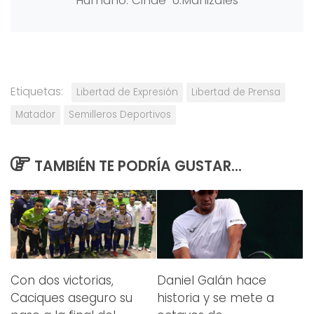
Humano. Cinde-U.Manizales
Etiquetas:
Libertad de Expresión
Libertad de Prensa
Matador
Semilleros Deportivos
TAMBIÉN TE PODRÍA GUSTAR...
Con dos victorias,
Daniel Galán hace
Caciques aseguro su
historia y se mete a