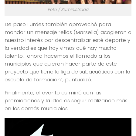
Foto / Suministrada
De paso Lurdes también aprovechó para
mandar un mensaje “ellos (Marsella) acogieron a
nuestro interés por descentralizar esté deporte y
la verdad es que hoy vimos qué hay mucho
talento… ahora hacemos el llamado a los
municipios que quieran hacer parte de este
proyecto que tiene la liga de subacuáticas con la
escuela de formación”, puntualizó.
Finalmente, el evento culminó con las
premiaciones y la idea es seguir realizando más
en los demás municipios.