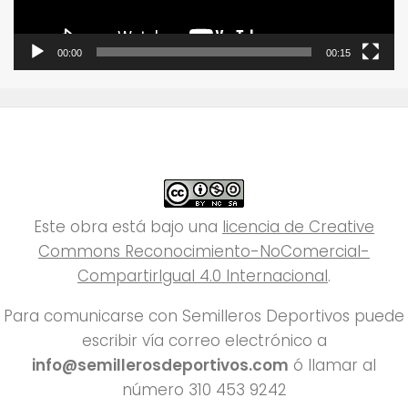
00:00
00:15
Este obra está bajo una
licencia de Creative
Commons Reconocimiento-NoComercial-
CompartirIgual 4.0 Internacional
.
Para comunicarse con Semilleros Deportivos puede
escribir vía correo electrónico a
info@semillerosdeportivos.com
ó llamar al
número 310 453 9242