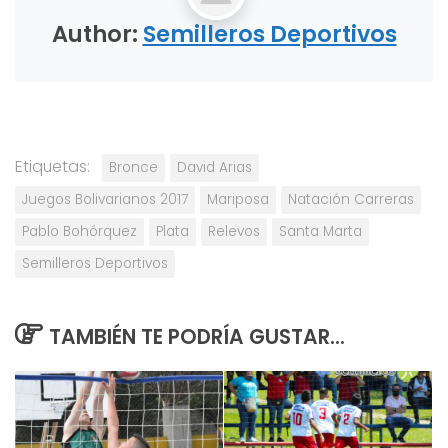
Author:
Semilleros Deportivos
Etiquetas:
Bronce
David Arias
Juegos Bolivarianos 2017
Mariposa
Natación Carreras
Pablo Bohórquez
Plata
Relevos
Santa Marta
Semilleros Deportivos
TAMBIÉN TE PODRÍA GUSTAR...