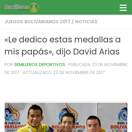
Saltar al contenido
JUEGOS BOLIVARIANOS 2017
/
NOTICIAS
«Le dedico estas medallas a
mis papás», dijo David Arias
POR
SEMILLEROS DEPORTIVOS
· PUBLICADA
23 DE NOVIEMBRE
DE 2017
· ACTUALIZADO
23 DE NOVIEMBRE DE 2017
«Le dedicó estas medallas a mis papás», dijo
David Arias