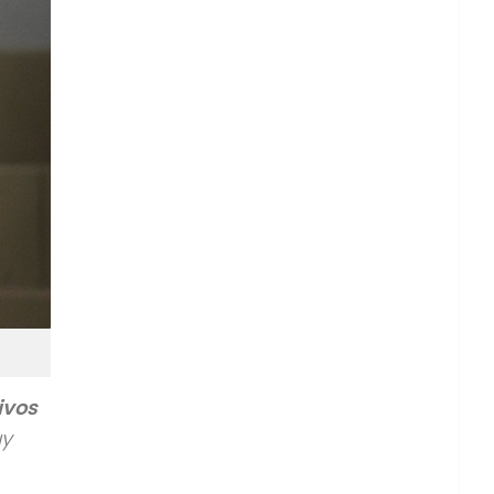
ivos
uy