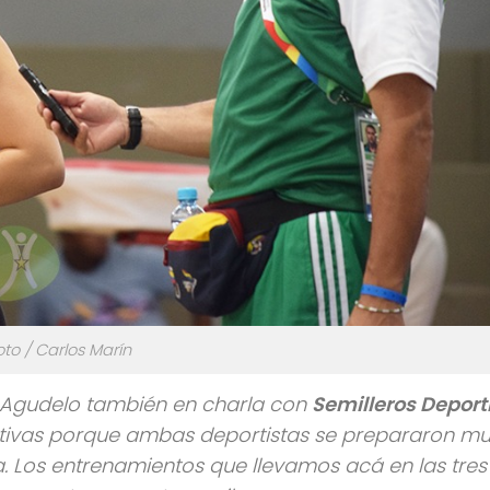
oto / Carlos Marín
s Agudelo también en charla con
Semilleros Deport
ativas porque ambas deportistas se prepararon m
a. Los entrenamientos que llevamos acá en las tres