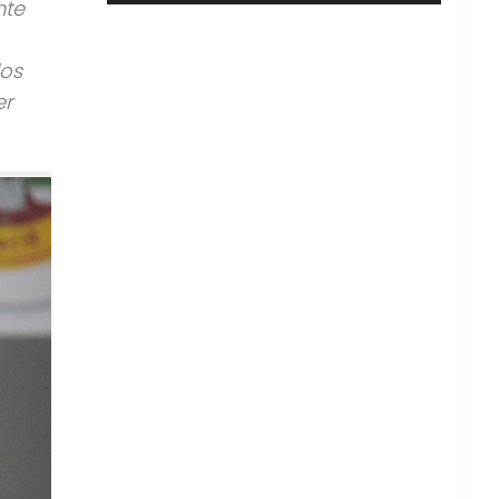
nte
los
er