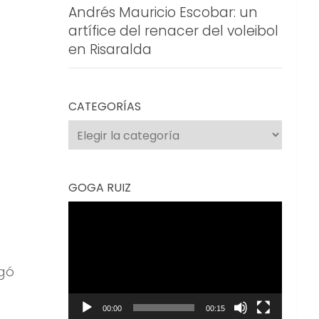
Andrés Mauricio Escobar: un
artífice del renacer del voleibol
en Risaralda
CATEGORÍAS
Categorías
GOGA RUIZ
Reproductor
de
vídeo
gó
00:00
00:15