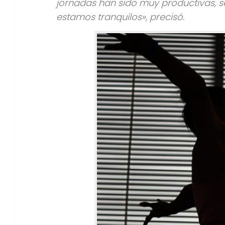
jornadas han sido muy productivas, s
estamos tranquilos», precisó.