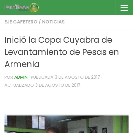
Saltar al contenido
EJE CAFETERO
/
NOTICIAS
Inició la Copa Cuyabra de
Levantamiento de Pesas en
Armenia
POR
ADMIN
· PUBLICADA
3 DE AGOSTO DE 2017
·
ACTUALIZADO
3 DE AGOSTO DE 2017
Inició la Copa Cuyabra de levantamiento de
pesas en Armenia