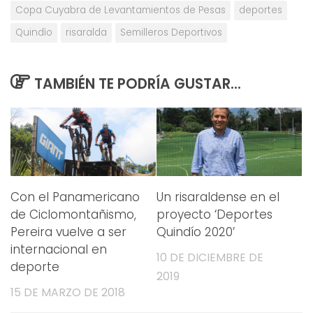
Copa Cuyabra de Levantamientos de Pesas
deportes
Quindío
risaralda
Semilleros Deportivos
TAMBIÉN TE PODRÍA GUSTAR...
Con el Panamericano
Un risaraldense en el
de Ciclomontañismo,
proyecto ‘Deportes
Pereira vuelve a ser
Quindío 2020’
internacional en
10 DE DICIEMBRE DE
deporte
2019
15 DE MARZO DE 2018