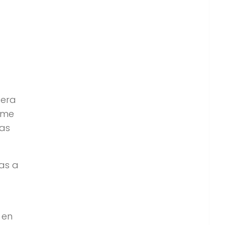
 era
o me
ías
as a
 en