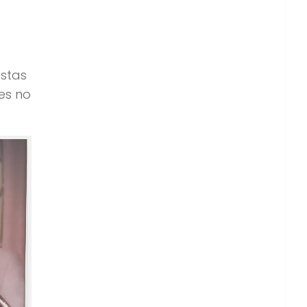
istas
ces no