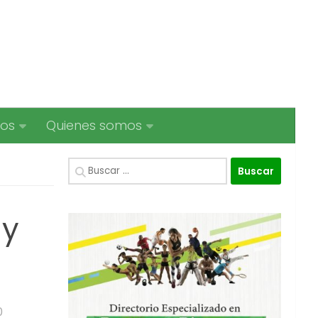
ios
Quienes somos
Buscar:
 y
0