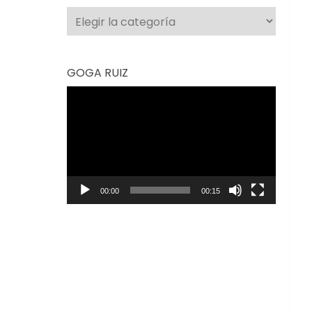
Categorías
GOGA RUIZ
Reproductor
de
vídeo
00:00
00:15