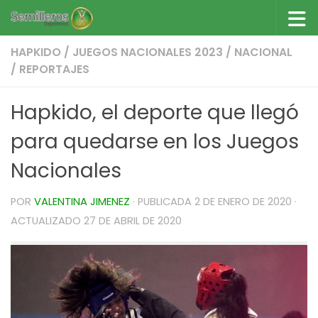
Saltar al contenido
HAPKIDO
/
JUEGOS NACIONALES 2023
/
NACIONAL
/
REPORTAJES
Hapkido, el deporte que llegó
para quedarse en los Juegos
Nacionales
POR
VALENTINA JIMENEZ
· PUBLICADA
2 DE ENERO DE 2020
·
ACTUALIZADO
27 DE ABRIL DE 2020