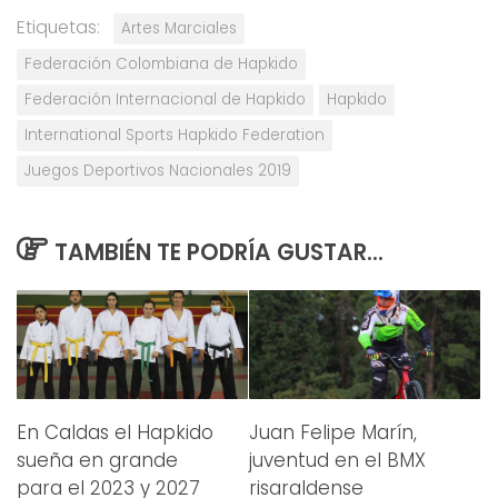
Etiquetas:
Artes Marciales
Federación Colombiana de Hapkido
Federación Internacional de Hapkido
Hapkido
International Sports Hapkido Federation
Juegos Deportivos Nacionales 2019
TAMBIÉN TE PODRÍA GUSTAR...
En Caldas el Hapkido
Juan Felipe Marín,
sueña en grande
juventud en el BMX
para el 2023 y 2027
risaraldense