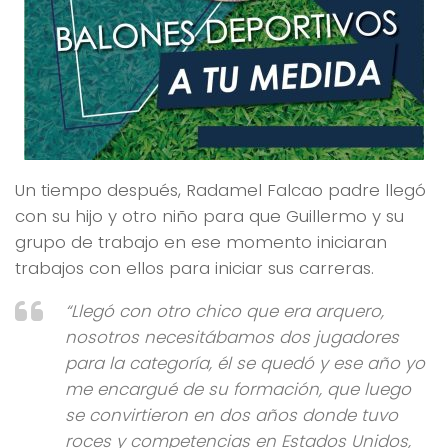
Un tiempo después, Radamel Falcao padre llegó
con su hijo y otro niño para que Guillermo y su
grupo de trabajo en ese momento iniciaran
trabajos con ellos para iniciar sus carreras.
“Llegó con otro chico que era arquero,
nosotros necesitábamos dos jugadores
para la categoría, él se quedó y ese año yo
me encargué de su formación, que luego
se convirtieron en dos años donde tuvo
roces y competencias en Estados Unidos,