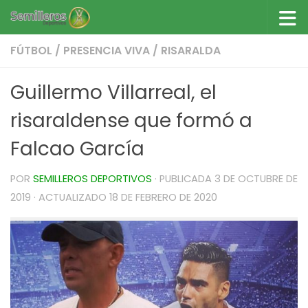
Saltar al contenido
FÚTBOL
/
PRESENCIA VIVA
/
RISARALDA
Guillermo Villarreal, el
risaraldense que formó a
Falcao García
POR
SEMILLEROS DEPORTIVOS
· PUBLICADA
3 DE OCTUBRE DE
2019
· ACTUALIZADO
18 DE FEBRERO DE 2020