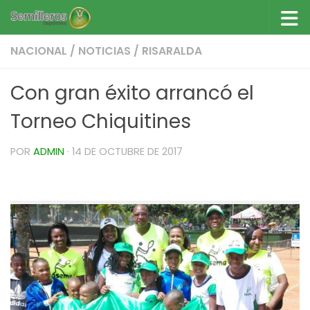
Saltar al contenido
NACIONAL
/
NOTICIAS
/
RISARALDA
Con gran éxito arrancó el
Torneo Chiquitines
POR
ADMIN
·
14 DE OCTUBRE DE 2017
Con gran éxito arrancó el Torneo Chiquitines