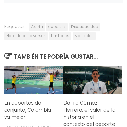
Etiquetas:
Confa
deportes
Discapacidad
Habilidades diversas
Limitados
Manizales
TAMBIÉN TE PODRÍA GUSTAR...
En deportes de
Danilo Gómez
conjunto, Colombia
Herrera: el valor de la
va mejor
historia en el
contexto del deporte