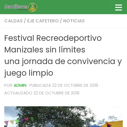
Saltar al contenido
CALDAS
/
EJE CAFETERO
/
NOTICIAS
Festival Recreodeportivo
Manizales sin límites
una jornada de convivencia y
juego limpio
POR
ADMIN
· PUBLICADA
22 DE OCTUBRE DE 2018
·
ACTUALIZADO
22 DE OCTUBRE DE 2018