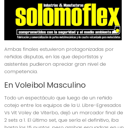
Ambas finales estuvieron protagonizadas por
reñidas disputas, en las que deportistas y
asistentes pudieron apreciar gran nivel de
competencia.
En Voleibol Masculino
Todo un espectáculo que luego de un reñido
cotejo entre los equipos de la U. Libre-Egresados
Vs Vit Voley de Viterbo, dejó un marcador final de
2 sets a 1. El último set, que sería el definitivo, iba
hasta los 15 puntos, pero ambas escuadras en un