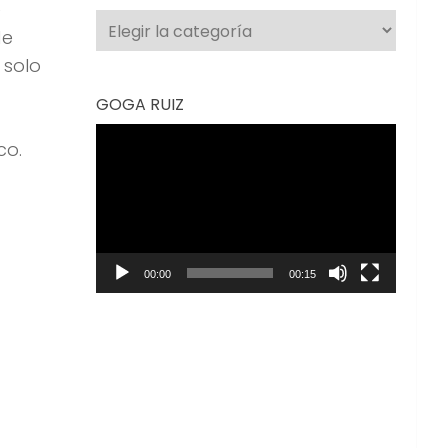
e
Categorías
de
 solo
GOGA RUIZ
Reproductor
co.
de
vídeo
00:00
00:15