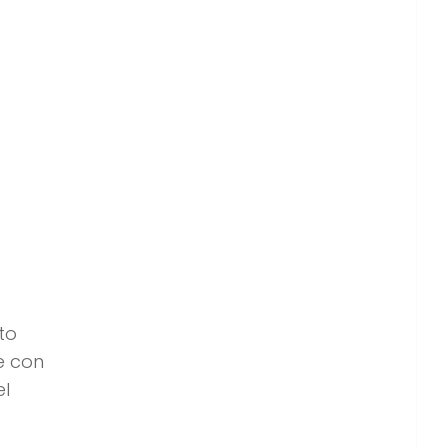
to
e con
el