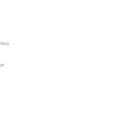
tina
o
un