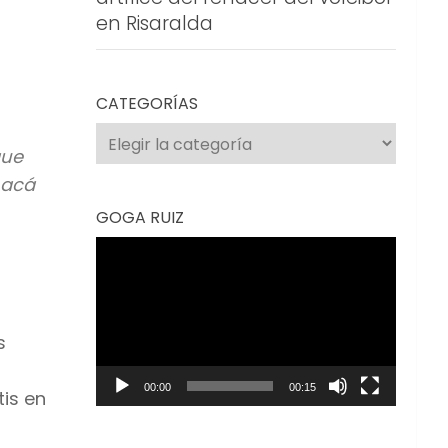
en Risaralda
CATEGORÍAS
Categorías
que
 acá
GOGA RUIZ
Reproductor
de
vídeo
s
00:00
00:15
tis en