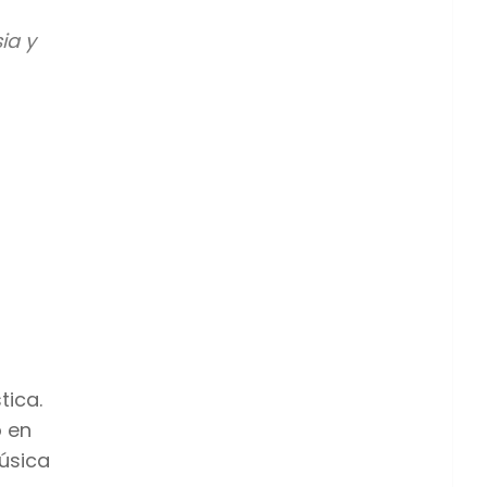
ia y
tica.
ó en
música