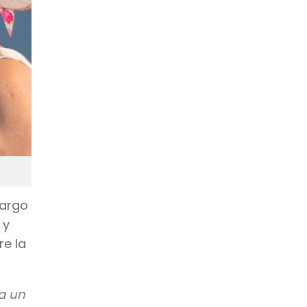
bargo
 y
re la
a un