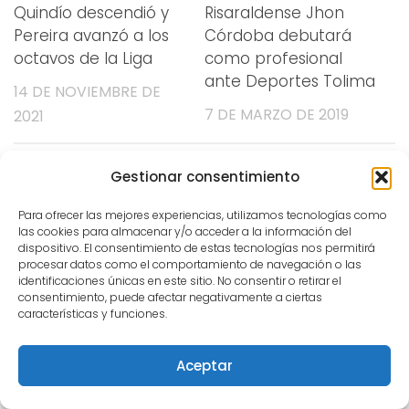
Quindío descendió y
Risaraldense Jhon
Pereira avanzó a los
Córdoba debutará
octavos de la Liga
como profesional
ante Deportes Tolima
14 DE NOVIEMBRE DE
7 DE MARZO DE 2019
2021
Gestionar consentimiento
DEJA UNA RESPUESTA
Para ofrecer las mejores experiencias, utilizamos tecnologías como
las cookies para almacenar y/o acceder a la información del
dispositivo. El consentimiento de estas tecnologías nos permitirá
Comentario
*
procesar datos como el comportamiento de navegación o las
identificaciones únicas en este sitio. No consentir o retirar el
consentimiento, puede afectar negativamente a ciertas
características y funciones.
Aceptar
Nombre
*
Correo electrónico
*