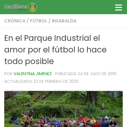
Saltar al contenido
CRÓNICA
/
FÚTBOL
/
RISARALDA
En el Parque Industrial el
amor por el fútbol lo hace
todo posible
POR
VALENTINA JIMENEZ
· PUBLICADA
24 DE JULIO DE 2019
·
ACTUALIZADO
22 DE FEBRERO DE 2020