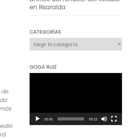
en Risaralda
CATEGORÍAS
Categorías
GOGA RUIZ
Reproductor
de
l de
vídeo
lda
n más
00:00
00:15
medio
erá