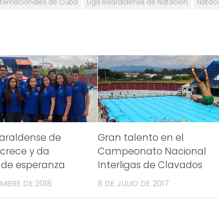
Internacionales de Cuba
Liga Risaraldense de Natación
Natac
isaraldense de
Gran talento en el
crece y da
Campeonato Nacional
 de esperanza
Interligas de Clavados
EMBRE DE 2018
8 DE JULIO DE 2017