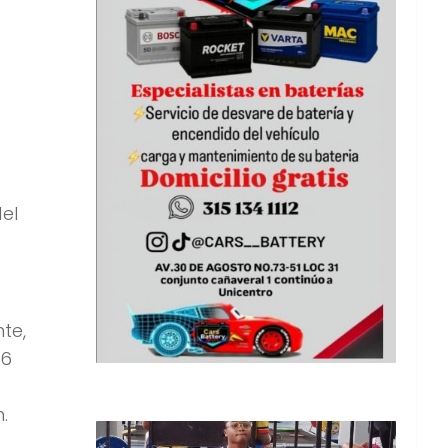
el
te,
16
.