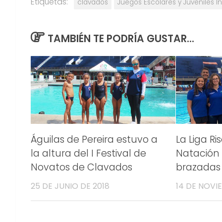
Etiquetas:
clavados
Juegos Escolares y Juveniles 
TAMBIÉN TE PODRÍA GUSTAR...
Águilas de Pereira estuvo a
La Liga R
la altura del I Festival de
Natación 
Novatos de Clavados
brazadas
25 DE JUNIO DE 2018
14 DE NOVI