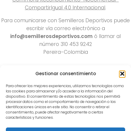
CompartirIgual 4.0 Internacional
.
Para comunicarse con Semilleros Deportivos puede
escribir vía correo electrónico a
info@semillerosdeportivos.com
ó llamar al
número 310 453 9242
Pereira-Colombia
Gestionar consentimiento
Para ofrecer las mejores experiencias, utilizamos tecnologías como
las cookies para almacenar y/o acceder a la información del
dispositivo. El consentimiento de estas tecnologías nos permitirá
procesar datos como el comportamiento de navegación o las
Todos los derechos reservados 2022.
identificaciones únicas en este sitio. No consentir o retirar el
consentimiento, puede afectar negativamente a ciertas
Funciona con
- Diseñado con el
Tema Hueman
características y funciones.