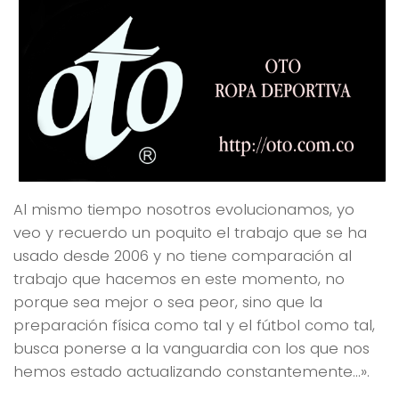
Al mismo tiempo nosotros evolucionamos, yo
veo y recuerdo un poquito el trabajo que se ha
usado desde 2006 y no tiene comparación al
trabajo que hacemos en este momento, no
porque sea mejor o sea peor, sino que la
preparación física como tal y el fútbol como tal,
busca ponerse a la vanguardia con los que nos
hemos estado actualizando constantemente…».