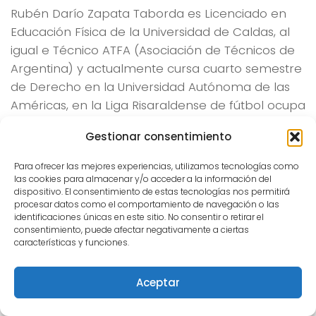
Rubén Darío Zapata Taborda es Licenciado en
Educación Física de la Universidad de Caldas, al
igual e Técnico ATFA (Asociación de Técnicos de
Argentina) y actualmente cursa cuarto semestre
de Derecho en la Universidad Autónoma de las
Américas, en la Liga Risaraldense de fútbol ocupa
el cargo de Director Deportivo y ha tenido la
Gestionar consentimiento
oportunidad de guiar como técnico a la
Selección Risaralda en la categoría infantil.
Para ofrecer las mejores experiencias, utilizamos tecnologías como
las cookies para almacenar y/o acceder a la información del
¿Cómo ha sido el proceso con la Selección
dispositivo. El consentimiento de estas tecnologías nos permitirá
procesar datos como el comportamiento de navegación o las
Risaralda?
identificaciones únicas en este sitio. No consentir o retirar el
consentimiento, puede afectar negativamente a ciertas
«… Desde el año 2010 que ingrese a la liga como
características y funciones.
asistente técnico de la Selección Risaralda
infantil, en ese entonces teníamos la categoría
Aceptar
98, fui adquiriendo la experiencia suficiente para
dirigir un grupo en propiedad y desde hace 5