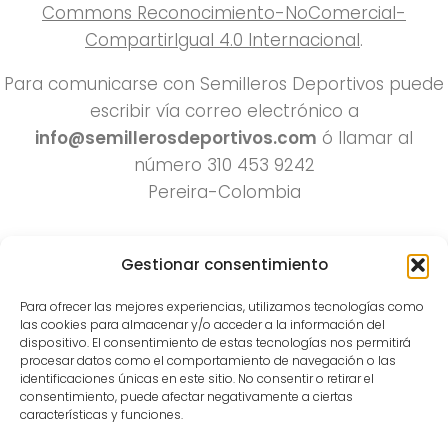
Commons Reconocimiento-NoComercial-
CompartirIgual 4.0 Internacional
.
Para comunicarse con Semilleros Deportivos puede
escribir vía correo electrónico a
info@semillerosdeportivos.com
ó llamar al
número 310 453 9242
Pereira-Colombia
Gestionar consentimiento
Para ofrecer las mejores experiencias, utilizamos tecnologías como
las cookies para almacenar y/o acceder a la información del
dispositivo. El consentimiento de estas tecnologías nos permitirá
procesar datos como el comportamiento de navegación o las
Todos los derechos reservados 2022.
identificaciones únicas en este sitio. No consentir o retirar el
consentimiento, puede afectar negativamente a ciertas
Funciona con
- Diseñado con el
Tema Hueman
características y funciones.