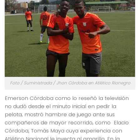
Foto / Suministrada / Jhon Córdoba en Atlético Rionegro
Emerson Córdoba como lo reseñó la televisión
no dudó desde el minuto inicial en pedir la
pelota, mostró hambre de juego ante sus
compañeros de mayor recorrido, como Elacio
Córdoba, Tomás Maya cuya experiencia con
Atlético Nacional le inyecta al amarillo. En la