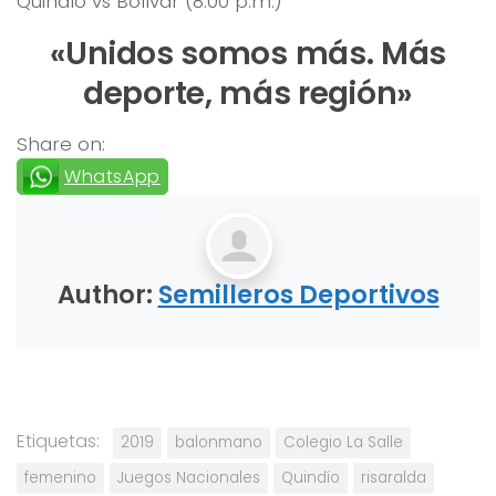
Quindío vs Bolívar (8:00 p.m.)
«Unidos somos más. Más
deporte, más región»
Share on:
WhatsApp
Author:
Semilleros Deportivos
Etiquetas:
2019
balonmano
Colegio La Salle
femenino
Juegos Nacionales
Quindío
risaralda