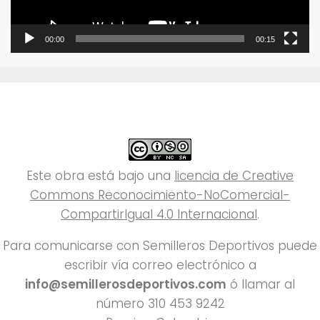
00:00
00:15
Este obra está bajo una
licencia de Creative
Commons Reconocimiento-NoComercial-
CompartirIgual 4.0 Internacional
.
Para comunicarse con Semilleros Deportivos puede
escribir vía correo electrónico a
info@semillerosdeportivos.com
ó llamar al
número 310 453 9242