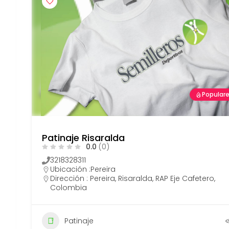
s
Popular
Patinaje Risaralda
0.0
(0)
3218328311
Ubicación :
Pereira
Dirección : Pereira, Risaralda, RAP Eje Cafetero,
Colombia
15
Patinaje