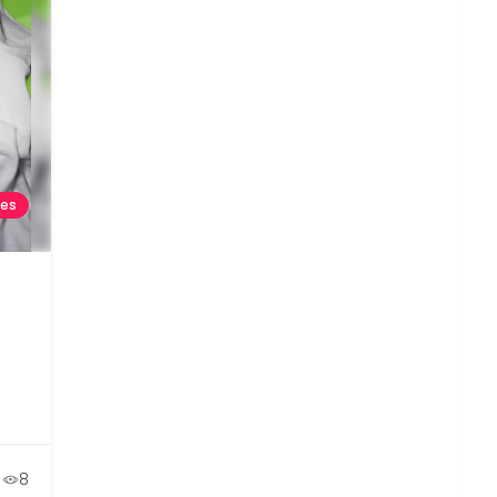
res
8