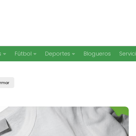
s
Fútbol
Deportes
Blogueros
Servic
ormar