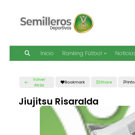
Saltar al contenido
Inicio
Ranking Fútbol
Noticia
Volver
Bookmark
Share
Inf
Atrás
Jiujitsu Risaralda